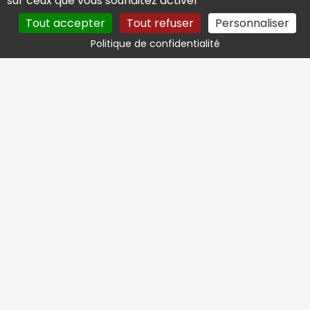
sur ceux que vous souhaitez activer
Tout accepter
Tout refuser
Personnaliser
Politique de confidentialité
Service Client
Du lundi au Vendredi, de 9h à 17h
04 90 15 67 52
Paiement sécurisé
3x sans frais
avec Klarna