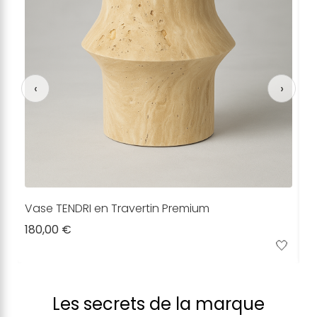
‹
›
Vase TENDRI en Travertin Premium
B
V
180,00 €
1
1
🤍
Les secrets de la marque