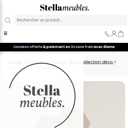
Panneau de gestion des cookies
☰
Livraison offerte
& paiement en
3x sans frais
avec
Klarna
Accueil
>
Catalogue
>
Salon
>
Notre sélection déco
>
Croix SOLENIA en Travertin