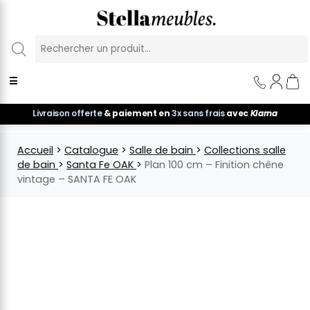
Panneau de gestion des cookies
☰
Livraison offerte
& paiement en
3x sans frais
avec
Klarna
Accueil
>
Catalogue
>
Salle de bain
>
Collections salle
de bain
>
Santa Fe OAK
>
Plan 100 cm – Finition chêne
vintage – SANTA FE OAK