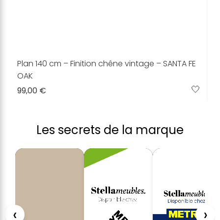
Plan 140 cm – Finition chêne vintage – SANTA FE
P
P
OAK
O
O
🤍
99,00 €
1
8
Les secrets de la marque
‹
›