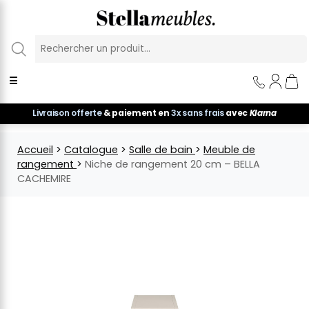
Panneau de gestion des cookies
☰
Livraison offerte
& paiement en
3x sans frais
avec
Klarna
Accueil
>
Catalogue
>
Salle de bain
>
Meuble de
rangement
>
Niche de rangement 20 cm – BELLA
CACHEMIRE