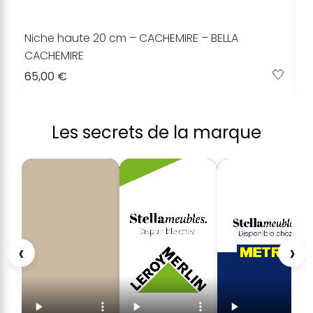
Niche haute 20 cm – CACHEMIRE – BELLA
N
C
CACHEMIRE
C
4
🤍
65,00 €
2
Les secrets de la marque
‹
›