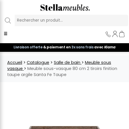
Panneau de gestion des cookies
☰
Livraison offerte
& paiement en
3x sans frais
avec
Klarna
Accueil
>
Catalogue
>
Salle de bain
>
Meuble sous
vasque
>
Meuble sous-vasque 80 cm 2 tiroirs finition
taupe argile Santa Fe Taupe