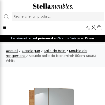
Panneau de gestion des cookies
☰
Livraison offerte
& paiement en
3x sans frais
avec
Klarna
Accueil
>
Catalogue
>
Salle de bain
>
Meuble de
rangement
>
Meuble salle de bain miroir 60cm ARUBA
White