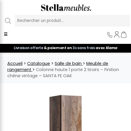
Panneau de gestion des cookies
☰
Livraison offerte
& paiement en
3x sans frais
avec
Klarna
Accueil
>
Catalogue
>
Salle de bain
>
Meuble de
rangement
>
Colonne haute 1 porte 2 tiroirs – Finition
chêne vintage – SANTA FE OAK