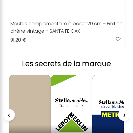
Meuble complémentaire à poser 20 cm – Finition
M
chêne vintage – SANTA FE OAK
S
🤍
91,20 €
6
Les secrets de la marque
‹
›