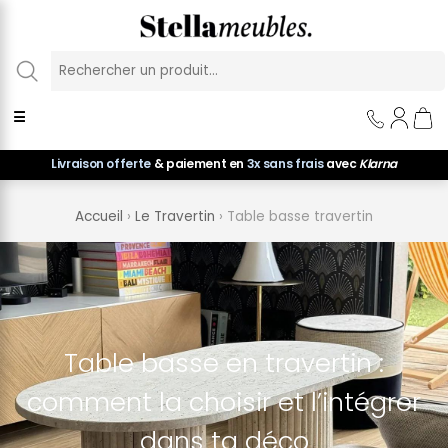
Panneau de gestion des cookies
☰
Livraison offerte
& paiement en
3x sans frais
avec
Klarna
Accueil
›
Le Travertin
›
Table basse travertin
Table basse en travertin :
comment la choisir et l’intégrer
dans ta déco