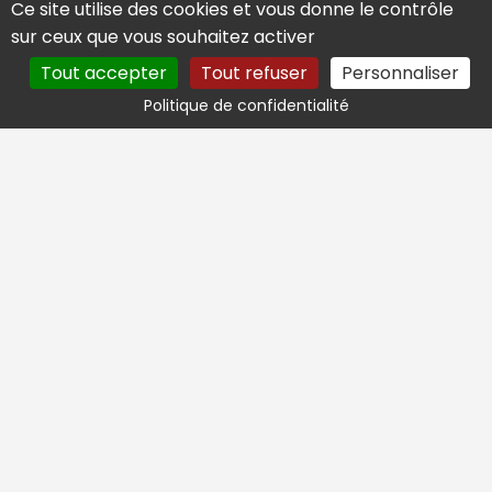
Ce site utilise des cookies et vous donne le contrôle
sur ceux que vous souhaitez activer
Tout accepter
Tout refuser
Personnaliser
Politique de confidentialité
Service Client
Du lundi au Vendredi, de 9h à 17h
04 90 15 67 52
Paiement sécurisé
3x sans frais
avec Klarna