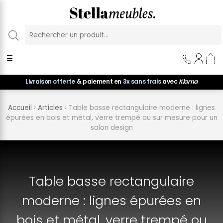
Panneau de gestion des cookies
☰
Livraison offerte
& paiement en
3x sans frais
avec
Klarna
Accueil
›
Articles
›
Table basse rectangulaire moderne : lignes
épurées en bois et métal, verre trempé ou sur mesure pour un
salon design
Table basse rectangulaire
moderne : lignes épurées en
bois et métal, verre trempé ou